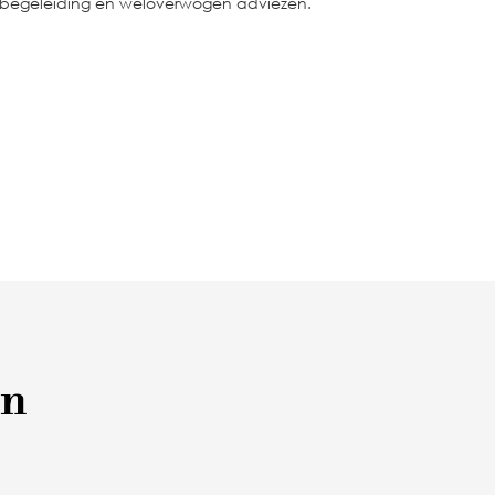
 begeleiding en weloverwogen adviezen.
en