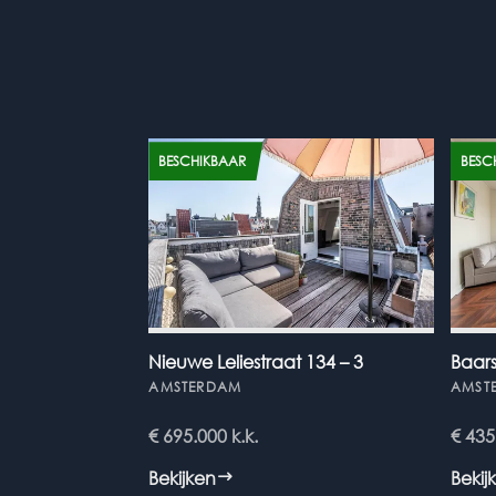
BESCHIKBAAR
BESC
Nieuwe Leliestraat 134 – 3
Baars
AMSTERDAM
AMST
€ 695.000
k.k.
€ 43
Bekijken
Bekij