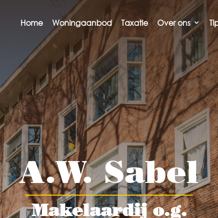
Home
Woningaanbod
Taxatie
Over ons
Ti
A.W. Sabel
Makelaardij o.g.