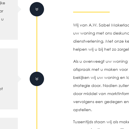
jke
7
ar
 u
Wij van A.W. Sabel Makerlaa
uw woning met ons deskund
dienstverlening. Met onze ke
helpen wij u bij het zo zor
Als u overweegt uw woning t
afspraak met u maken voor e
bekijken wij uw woning en l
7
strategie door. Nadien zulle
ot
door middel van marktinforma
vervolgens een gedegen e
opstellen.
Tussentijds staan wij als ma