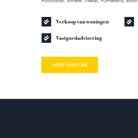
Hoofddorp, Almere, Weesp, Purmerend, Badh
Verkoop van woningen


Vastgoedadvisering

MEER OVER ONS