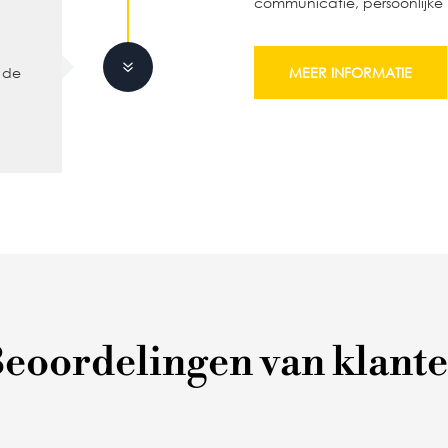
communicatie, persoonlijke
7
j de
MEER INFORMATIE
eoordelingen van klant