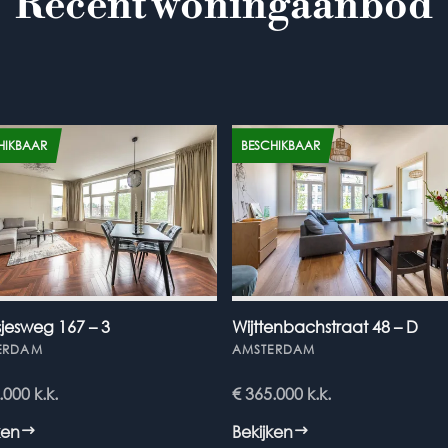
Recent woning
aanbod
HIKBAAR
BESCHIKBAAR
jesweg 167 – 3
Wijttenbachstraat 48 – D
ERDAM
AMSTERDAM
5.000
k.k.
€ 365.000
k.k.
ken
Bekijken