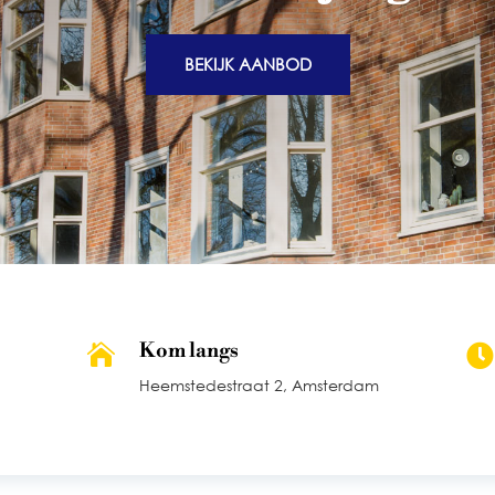
BEKIJK AANBOD
Kom langs


Heemstedestraat 2, Amsterdam