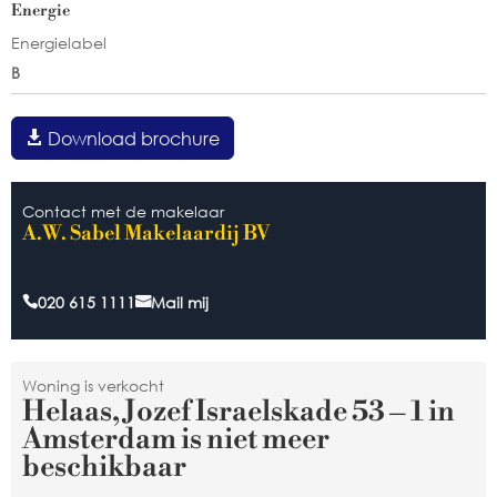
Energie
Energielabel
B
Download brochure
Contact met de makelaar
A.W. Sabel Makelaardij BV
020 615 1111
Mail mij
Woning is verkocht
Helaas, Jozef Israelskade 53 – 1 in
Amsterdam is niet meer
beschikbaar