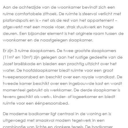
Aan de achterzijde van de woonkamer bevindt zich een
ruime comfortabele zithoek. De ruimte is sfeervol verlicht met
plafondspots en is – net als de rest van het appartement –
afgewerkt met een mooie vloer, strak stuukwerk en hoge
deuren. Een bijzonder element is het originele raam tussen de
woonkamer en de naastgelegen slaapkamer.
Er zijn 3 ruime slaapkamers. De twee grootste slaapkamers
(11m² en 10m²) zijn gelegen aan het rustige gedeelte van de
Jozef Israëlskade en bieden een prachtig uitzicht over het
water. De hoofdslaapkamer biedt ruimte voor een groot
tweepersoonsbed en beschikt over een royale wandkast. De
tweede kamer beschikt over een ingebouwde kast en wordt
momenteel gebruikt als werkkamer. De derde slaapkamer is
tevens geschikt als werk-, kinder- of logeerkamer en biedt
ruimte voor een éénpersoonsbed.
De moderne badkamer ligt centraal in de woning en is
uitgevoegd met smaakvol modern tegelwerk in een
combinatie van lichte en donkere tegels. De badkamer