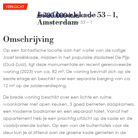
VERKOCHT
Jozef Israelskade 53 – 1
,
€ 700.000
k.k.
Terug
Home
Woningen
Amsterdam
Jozef Israelskade 53 – 1
Omschrijving
Woning
Op een fantastische locatie aan het water van de rustige
verkocht:
Jozef Israëlskade, midden in het populaire stadsdeel De Pijp
(Oud-Zuid), ligt deze monumentale en recent gerenoveerde
Jozef
woning (2023) van ca. 82 m². De woning bevindt zich op de
Israelskade
eerste etage en beschikt over een separate berging van ca
53
12 m² op de zolderverdieping.
–
De brede woning beschikt over een lichte en ruime
1
woonkamer met open keuken, 3 goed bemeten slaapkamers,
een moderne badkamer en een separaat toilet. Vanaf het
in
appartement heb je een prachtig uitzicht op de kade en de
Amsterdam
voorbijvarende boten. Op een van de buitentafels voor de
deur kun je al zittend aan de groene kade genieten in de