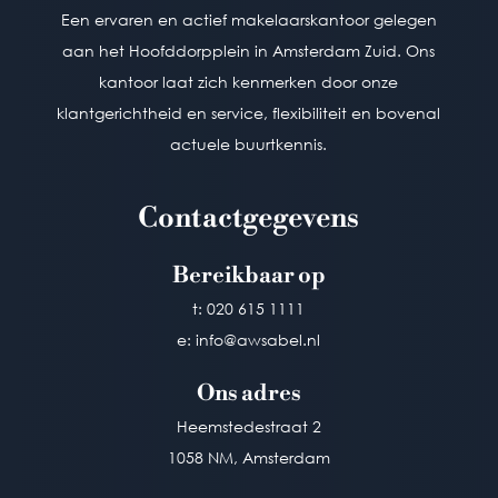
actuele buurtkennis.
Een ervaren en actief makelaarskantoor gelegen
aan het Hoofddorpplein in Amsterdam Zuid. Ons
kantoor laat zich kenmerken door onze
BTW: NL863321987B01 | KvK:
84700068
klantgerichtheid en service, flexibiliteit en bovenal
Privacy voorwaarden |
Disclaimer
actuele buurtkennis.
Consumentenvoorwaarden
Contactgegevens
Contactgegevens
Bereikbaar op
Bereikbaar op
t: 020 615 1111
t: 020 615 1111
e: info@awsabel.nl
e: info@awsabel.nl
Ons adres
Ons adres
Heemstedestraat 2
Heemstedestraat 2
1058 NM, Amsterdam
1058 NM, Amsterdam