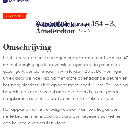
Document
VERKOCHT
Woestduinstraat 154 – 3
,
€ 450.000
k.k.
Terug
Home
Woningen
Amsterdam
Woestduinstraat 154 – 3
Omschrijving
Woning
Licht, sfeervol en uniek gelegen hoekappartement van ca. 47
verkocht:
m² met berging op de bovenste etage aan de groene en
gezellige Woestduinstraat in Amsterdam-Zuid. De woning is
Woestduinstraat
uniek door de hoekligging met grote openslaande deuren en
154
kozijnen; hierdoor is het appartement heerlijk licht. De woning
–
beschikt een ruime woonkamer met open keuken, goede
slaapkamer, een nette badkamer en 4 unieke balkons!
3
in
Het appartement is volledig voorzien van isolatieglas een
nette keuken met inbouwapparatuur, keurige stucwerk en
Amsterdam
een keurige eikenhouten vloer.