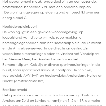
Het appartement maakt onderdeel uit van een gezonde,
professioneel beheerde VVE met een onderhoudsplan
. De woning is gelegen op eigen grond en beschikt over een
energielabel C!
Hoofddorppleinbuurt
De woning ligt in een gewilde woonomgeving, op
loopafstand van diverse winkels, supermarkten en
horecagelegenheden aan het Hoofddorpplein, de Zeilstraat
en de Amstelveenseweg. In de directe omgeving zijn
verschillende recreatiegebieden te vinden: het Vondelpark,
het Nieuwe Meer, het Amsterdamse Bos en het
Rembrandtpark. Ook zijn er diverse sportvoorzieningen in de
buurt, zoals sportschool Basic-Fit, Sportpark De Schinkel,
voetbalclub AVV Swift en hockeyclubs Amsterdam, Hurley en
Pinoké (Amsterdamse Bos).
Bereikbaarheid
Het openbaar vervoer is ruimschoots aanwezig: NS-stations
Amsterdam Zuid en Lelylaan, tramlijnen 1, 2 en 17, de metro
en diverse buslijnen zijn dichtbij gelegen. Met eigen vervoer is