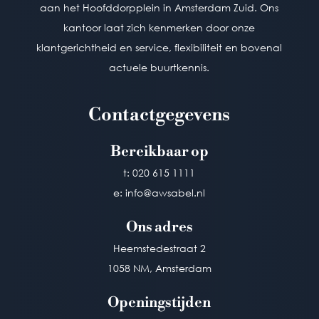
aan het Hoofddorpplein in Amsterdam Zuid. Ons
kantoor laat zich kenmerken door onze
BTW: NL863321987B01 | KvK:
84700068
klantgerichtheid en service, flexibiliteit en bovenal
Privacy voorwaarden |
Disclaimer
actuele buurtkennis.
Consumentenvoorwaarden
Contactgegevens
Contactgegevens
Bereikbaar op
Bereikbaar op
t: 020 615 1111
t: 020 615 1111
e: info@awsabel.nl
e: info@awsabel.nl
Ons adres
Ons adres
Heemstedestraat 2
Heemstedestraat 2
1058 NM, Amsterdam
1058 NM, Amsterdam
Openingstijden
Openingstijden