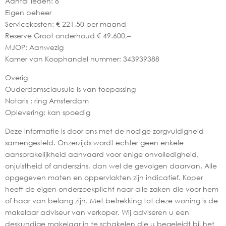
Aantal leden: 8
Eigen beheer
Servicekosten: € 221,50 per maand
Reserve Groot onderhoud € 49.600,–
MJOP: Aanwezig
Kamer van Koophandel nummer: 343939388
Overig
Ouderdomsclausule is van toepassing
Notaris : ring Amsterdam
Oplevering: kan spoedig
Deze informatie is door ons met de nodige zorgvuldigheid
samengesteld. Onzerzijds wordt echter geen enkele
aansprakelijkheid aanvaard voor enige onvolledigheid,
onjuistheid of anderszins, dan wel de gevolgen daarvan. Alle
opgegeven maten en oppervlakten zijn indicatief. Koper
heeft de eigen onderzoekplicht naar alle zaken die voor hem
of haar van belang zijn. Met betrekking tot deze woning is de
makelaar adviseur van verkoper. Wij adviseren u een
deskundige makelaar in te schakelen die u begeleidt bij het